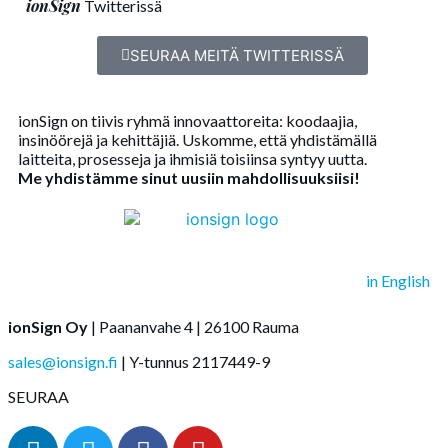
ionSign
Twitterissä
SEURAA MEITÄ TWITTERISSÄ
ionSign on tiivis ryhmä innovaattoreita: koodaajia,
insinöörejä ja kehittäjiä. Uskomme, että yhdistämällä
laitteita, prosesseja ja ihmisiä toisiinsa syntyy uutta.
Me yhdistämme sinut uusiin mahdollisuuksiisi!
in English
ionSign Oy
| Paananvahe 4 | 26100 Rauma
sales@ionsign.fi
| Y-tunnus 2117449-9
SEURAA