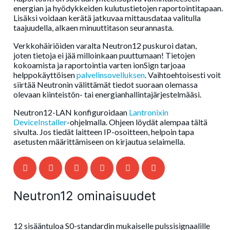
energian ja hyödykkeiden kulutustietojen raportointitapaan.
Lisäksi voidaan kerätä jatkuvaa mittausdataa valitulla
taajuudella, alkaen minuuttitason seurannasta.
Verkkohäiriöiden varalta Neutron12 puskuroi datan,
joten tietoja ei jää milloinkaan puuttumaan! Tietojen
kokoamista ja raportointia varten ionSign tarjoaa
helppokäyttöisen
palvelinsovelluksen
. Vaihtoehtoisesti voit
siirtää Neutronin välittämät tiedot suoraan olemassa
olevaan kiinteistön- tai energianhallintajärjestelmääsi.
Neutron12-LAN konfiguroidaan
Lantronixin
DeviceInstaller
-ohjelmalla. Ohjeen löydät alempaa tältä
sivulta. Jos tiedät laitteen IP-osoitteen, helpoin tapa
asetusten määrittämiseen on kirjautua selaimella.
Neutron12 ominaisuudet
12 sisääntuloa S0-standardin mukaiselle pulssisignaalille