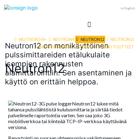
in English
NEUTRON3-B+
NEUTRON4
NEUTRON12
NEUTRON15
Neutron12 on monikäyttöinen
NEUTRON SMART GATEWAY
KAIKKI TUOTTEET
pulssimittareiden etälukulaite
isompien rakennusten
Neutron12
alamittarointiin. Sen asentaminen ja
käyttö on erittäin helppoa.
Neutron12 lukee mitä
tahansa pulssilähtöistä kulutusmittaria ja siirtää tiedot
palvelimelle raportointia varten. Sen saa joko 3G
mobiiliverkkoa tai kiinteää TCP-IP-verkkoa käyttävänä
versiona.
Raportointi on suoraan yhteensopiva vakiintuneeseen