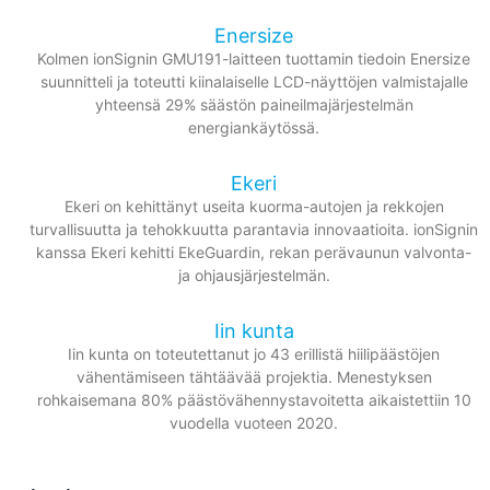
Enersize
Kolmen ionSignin GMU191-laitteen tuottamin tiedoin Enersize
suunnitteli ja toteutti kiinalaiselle LCD-näyttöjen valmistajalle
yhteensä 29% säästön paineilmajärjestelmän
energiankäytössä.
Ekeri
Ekeri on kehittänyt useita kuorma-autojen ja rekkojen
turvallisuutta ja tehokkuutta parantavia innovaatioita. ionSignin
kanssa Ekeri kehitti EkeGuardin, rekan perävaunun valvonta-
ja ohjausjärjestelmän.
Iin kunta
Iin kunta on toteutettanut jo 43 erillistä hiilipäästöjen
vähentämiseen tähtäävää projektia. Menestyksen
rohkaisemana 80% päästövähennystavoitetta aikaistettiin 10
vuodella vuoteen 2020.